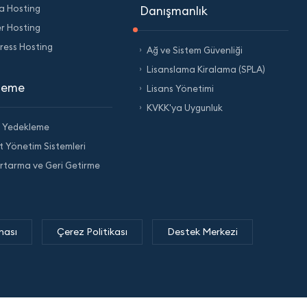
a Hosting
Danışmanlık
er Hosting
ess Hosting
Ağ ve Sistem Güvenliği
Lisanslama Kiralama (SPLA)
leme
Lisans Yönetimi
KVKK'ya Uygunluk
m Yedekleme
t Yönetim Sistemleri
urtarma ve Geri Getirme
ması
Çerez Politikası
Destek Merkezi