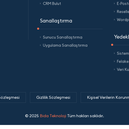
CRM Bulut
E-Post
Resell
Wordpr
Sanallaştırma
Yedek
Sunucu Sanallaştırma
Uygulama Sanallaştırma
Siste
Felake
Veri K
Sözleşmesi
Gizlilik Sözleşmesi
Kişisel Verilerin Korun
© 2025
Bida Teknoloji
Tüm hakları saklıdır.