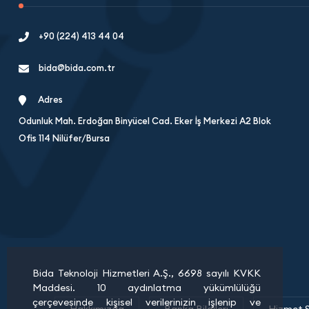
+90 (224) 413 44 04
bida@bida.com.tr
Adres
Odunluk Mah. Erdoğan Binyücel Cad. Eker İş Merkezi A2 Blok
Ofis 114 Nilüfer/Bursa
Bida Teknoloji Hizmetleri A.Ş., 6698 sayılı KVKK
Maddesi. 10 aydınlatma yükümlülüğü
çerçevesinde kişisel verilerinizin işlenip ve
Hakkımızda
Banka Bilgileri
Hizmet 