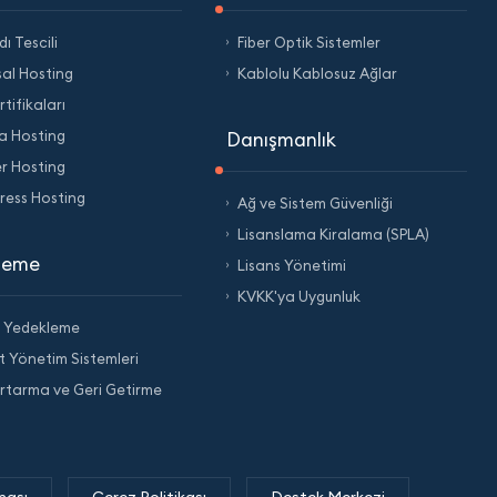
ı Tescili
Fiber Optik Sistemler
al Hosting
Kablolu Kablosuz Ağlar
tifikaları
a Hosting
Danışmanlık
er Hosting
ess Hosting
Ağ ve Sistem Güvenliği
Lisanslama Kiralama (SPLA)
leme
Lisans Yönetimi
KVKK'ya Uygunluk
m Yedekleme
t Yönetim Sistemleri
urtarma ve Geri Getirme
ması
Çerez Politikası
Destek Merkezi