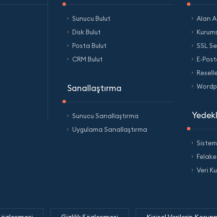
Sunucu Bulut
Alan Ad
Disk Bulut
Kurums
Posta Bulut
SSL Ser
CRM Bulut
E-Post
Resell
Wordpr
Sanallaştırma
Yedek
Sunucu Sanallaştırma
Uygulama Sanallaştırma
Siste
Felake
Veri K
Sözleşmesi
Gizlilik Sözleşmesi
Kişisel Verilerin Korun