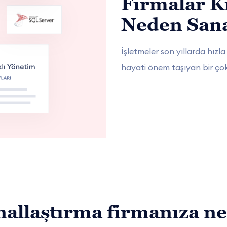
Firmalar K
Neden Sana
İşletmeler son yıllarda hızl
hayati önem taşıyan bir ço
allaştırma firmanıza ne 