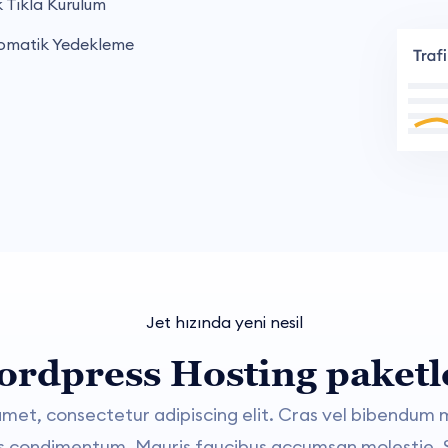
 Tıkla Kurulum
matik Yedekleme
Jet hızında yeni nesil
rdpress Hosting paketl
amet, consectetur adipiscing elit. Cras vel bibendum 
sis condimentum. Mauris faucibus accumsan molestie.