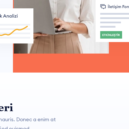
eri
mauris. Donec a enim at
 Sed euismod