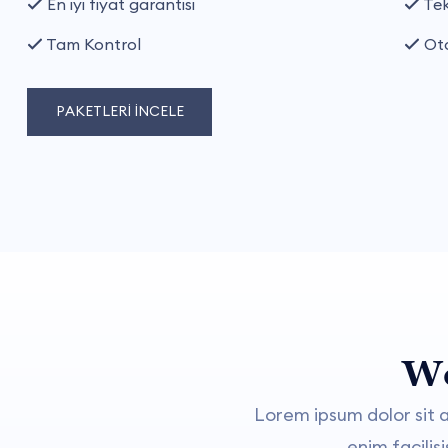
En iyi fiyat garantisi
Tek
Tam Kontrol
Oto
PAKETLERİ İNCELE
Wo
Lorem ipsum dolor sit 
enim facili