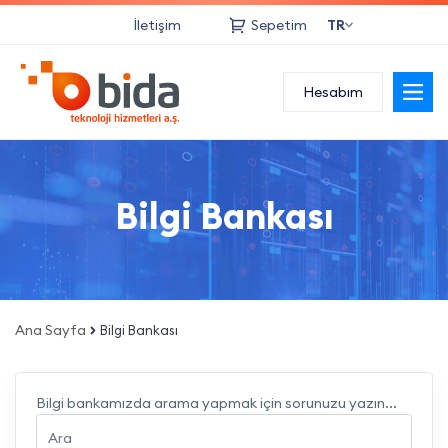
İletişim
Sepetim
TR
Kurumsal
Hesabım
Bulut Hizmetleri
Web Hizmetleri
Bilgi Bankası
Network Hizmetleri
Sanallaştırma
Ana Sayfa
Bilgi Bankası
Yedekleme
Danışmanlık
Bilgi bankamızda arama yapmak için sorunuzu yazın...